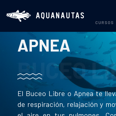
CURSOS
APNEA
BUCEO LI
El Buceo Libre o Apnea te lleva
de respiración, relajación y m
el aire en tus pulmones. Co