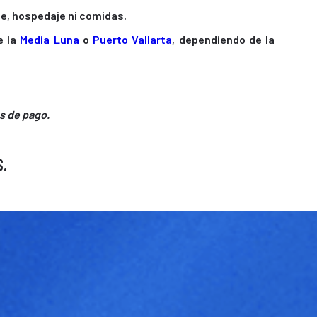
rte, hospedaje ni comidas.
e la
Media Luna
o
Puerto Vallarta
, dependiendo de la
s de pago.
.