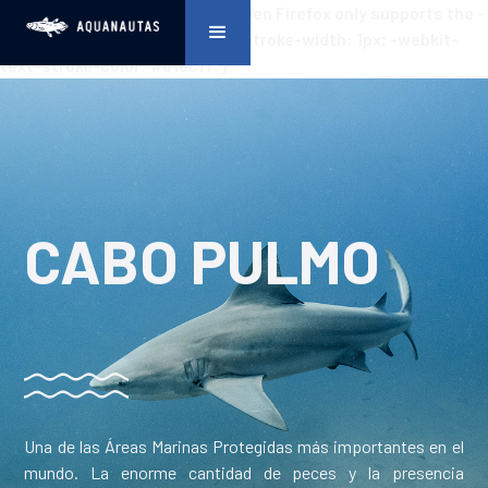
.subtitulo { /* Prefix required. Even Firefox only supports the -
webkit- prefix */ -webkit-text-stroke-width: 1px; -webkit-
text-stroke-color: #e1ecff; }
CABO PULMO
Una de las Áreas Marinas Protegidas más importantes en el
mundo. La enorme cantidad de peces y la presencia